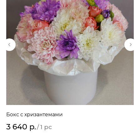
Бокс с хризантемами
Не
3 640
р.
5
/
1 pc