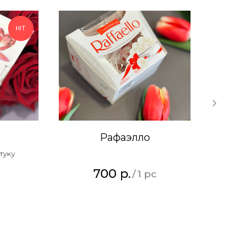
HIT
Рафаэлло
туку
700
р.
c
/
1 pc