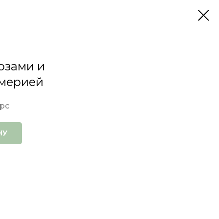
розами и
мерией
 pc
НУ