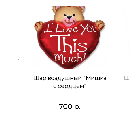
й с
Шар воздушный "Мишка
Ш
с сердцем"
700
р.