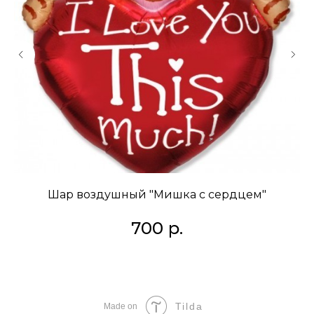
Шар воздушный "Мишка с сердцем"
700
р.
Tilda
Made on