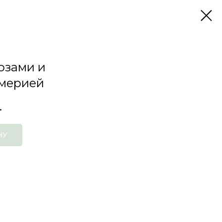
розами и
мерией
.
НУ