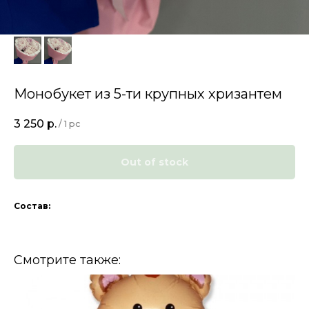
Монобукет из 5-ти крупных хризантем
3 250
р.
/
1 pc
Out of stock
Состав:
Смотрите также: