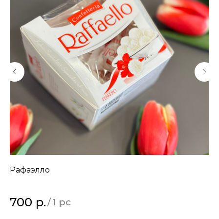
Рафаэлло
О
*це
700
р.
3
/
1 pc