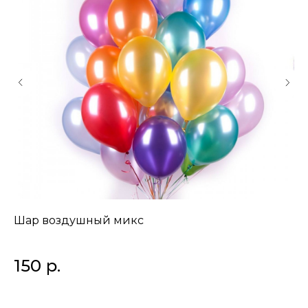
Шар воздушный микс
О
*це
150
р.
3