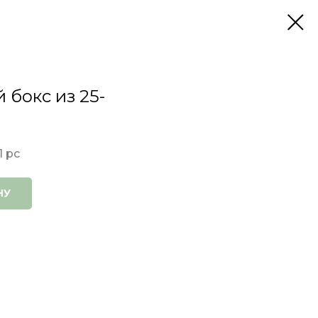
 бокс из 25-
1 pc
НУ